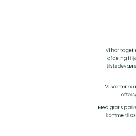
Vi har taget 
afdeling i H
tilstedevære
Vi sætter nu
efters
Med gratis park
komme til os.