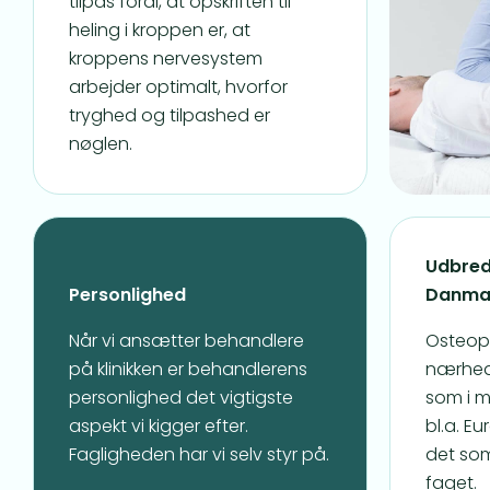
tilpas fordi, at opskriften til
heling i kroppen er, at
kroppens nervesystem
arbejder optimalt, hvorfor
tryghed og tilpashed er
nøglen.
Udbred
Personlighed
Danma
Når vi ansætter behandlere
Osteopa
på klinikken er behandlerens
nærhed
personlighed det vigtigste
som i m
aspekt vi kigger efter.
bl.a. E
Fagligheden har vi selv styr på.
det som
faget.