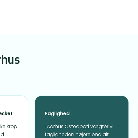
rhus
esket
Faglighed
ske krop
I Aarhus Osteopati vægter vi
ed
fagligheden højere end alt