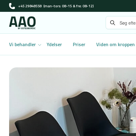
+45 29848558
(man-tors: 08-15 & fre: 08-12)
Vi behandler
Ydelser
Priser
Viden om kroppen