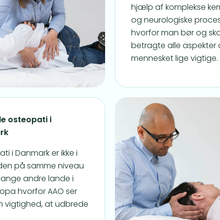
hjælp af komplekse ke
og neurologiske proce
hvorfor man bør og ska
betragte alle aspekter 
mennesket lige vigtige.
e osteopati i
rk
ti i Danmark er ikke i
en på samme niveau
ange andre lande i
uropa hvorfor AAO ser
 vigtighed, at udbrede