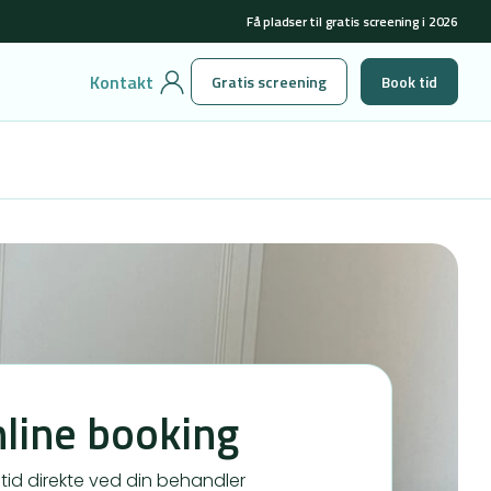
Få pladser til gratis screening i 2026
Kontakt
Gratis screening
Book tid
line booking
tid direkte ved din behandler