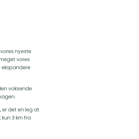
r vores nyeste
r meget vores
at ekspandere
 den voksende
Skagen.
er det en leg at
t kun 3 km fra