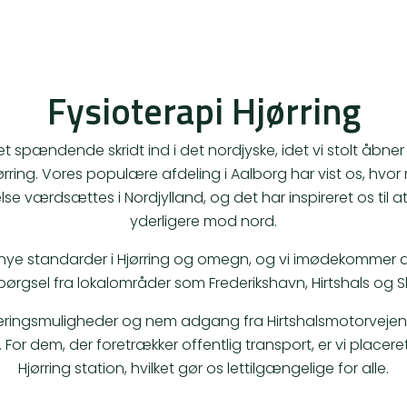
Fysioterapi Hjørring
et spændende skridt ind i det nordjyske, idet vi stolt åbne
jørring. Vores populære afdeling i Aalborg har vist os, hvo
lse værdsættes i Nordjylland, og det har inspireret os til 
yderligere mod nord.
 nye standarder i Hjørring og omegn, og vi imødekommer
pørgsel fra lokalområder som Frederikshavn, Hirtshals og 
eringsmuligheder og nem adgang fra Hirtshalsmotorvejen, 
 For dem, der foretrækker offentlig transport, er vi placere
Hjørring station, hvilket gør os lettilgængelige for alle.