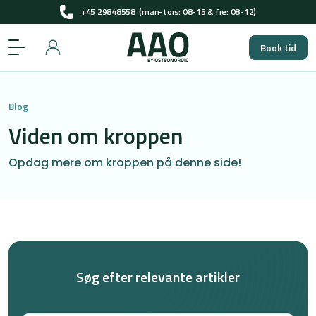
Få pladser til gratis screening i 2026
+45 29848558
(man-tors: 08-15 & fre: 08-12)
Book tid
Få pladser til gratis screening i 2026
Blog
Viden om kroppen
Opdag mere om kroppen på denne side!
Søg efter relevante artikler