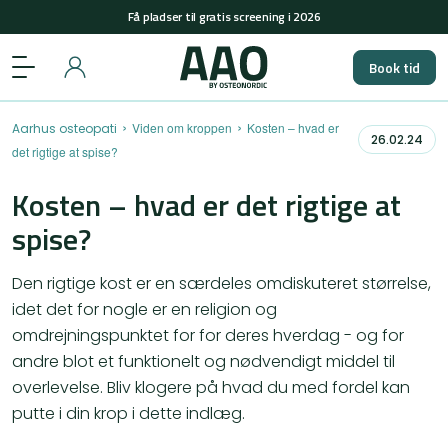
Få pladser til gratis screening i 2026
+45 29848558
(man-tors: 08-15 & fre: 08-12)
Book tid
Få pladser til gratis screening i 2026
›
›
Viden om kroppen
Kosten – hvad er
Aarhus osteopati
26.02.24
det rigtige at spise?
Kosten – hvad er det rigtige at
spise?
Den rigtige kost er en særdeles omdiskuteret størrelse,
idet det for nogle er en religion og
omdrejningspunktet for for deres hverdag - og for
andre blot et funktionelt og nødvendigt middel til
overlevelse. Bliv klogere på hvad du med fordel kan
putte i din krop i dette indlæg.