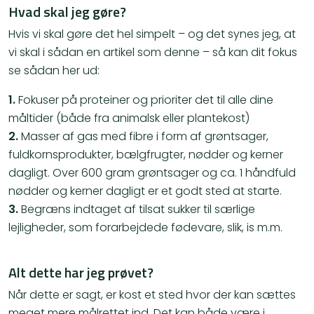
Hvad skal jeg gøre?
Hvis vi skal gøre det hel simpelt – og det synes jeg, at
vi skal i sådan en artikel som denne – så kan dit fokus
se sådan her ud:
1.
Fokuser på proteiner og prioriter det til alle dine
måltider (både fra animalsk eller plantekost)
2.
Masser af gas med fibre i form af grøntsager,
fuldkornsprodukter, bælgfrugter, nødder og kerner
dagligt. Over 600 gram grøntsager og ca. 1 håndfuld
nødder og kerner dagligt er et godt sted at starte.
3.
Begræns indtaget af tilsat sukker til særlige
lejligheder, som forarbejdede fødevare, slik, is m.m.
Alt dette har jeg prøvet?
Når dette er sagt, er kost et sted hvor der kan sættes
meget mere målrettet ind. Det kan både være i