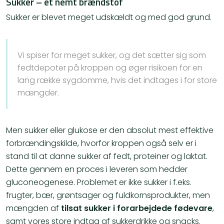
Sukker – et nemt brændstof
Sukker er blevet meget udskældt og med god grund.
Vi spiser for meget sukker, og det sætter sig som
fedtdepoter på kroppen og øger risikoen for en
lang række sygdomme, hvis det indtages i for store
mængder.
Men sukker eller glukose er den absolut mest effektive
forbrændingskilde, hvorfor kroppen også selv er i
stand til at danne sukker af fedt, proteiner og laktat.
Dette gennem en proces i leveren som hedder
gluconeogenese. Problemet er ikke sukker i f.eks.
frugter, bær, grøntsager og fuldkornsprodukter, men
mængden af
tilsat sukker i forarbejdede fødevare
,
samt vores store indtag af sukkerdrikke og snacks.