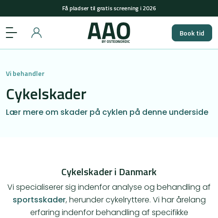
Få pladser til gratis screening i 2026
+45 29848558
(man-tors: 08-15 & fre: 08-12)
Book tid
Få pladser til gratis screening i 2026
Vi behandler
Cykelskader
Lær mere om skader på cyklen på denne underside
Cykelskader i Danmark
Vi specialiserer sig indenfor analyse og behandling af
sportsskader
, herunder cykelryttere. Vi har årelang
erfaring indenfor behandling af specifikke