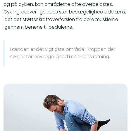
og på cyklen, kan områderne ofte overbelastes.
Cykling kræver ligeledes stor bevægelighed sidelæns,
idet det støtter kraftoverførslen fra core musklerne
igennem benene til pedalerne.
Lænden er det vigtigste område i kroppen der
sørger for bevægelighed i sidelæns retning.