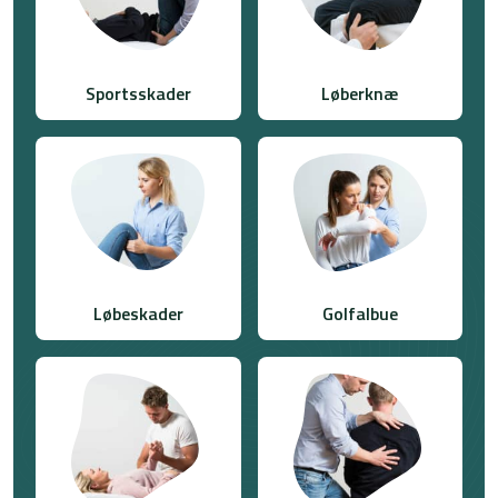
Sportsskader
Løberknæ
Løbeskader
Golfalbue