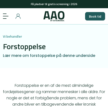
+45 29848558
(man-tors: 08-15 & fre: 08-12)
Få pladser til gratis screening i 2026
Book tid
+45 29848558
(man-tors: 08-15 & fre: 08-12)
Få pladser til gratis screening i 2026
Vi behandler
Forstoppelse
Lær mere om forstoppelse på denne underside
Forstoppelse er en af de mest almindelige
fordøjelsesgener og rammer mennesker i alle aldre. For
nogle er det et forbigående problem, mens det for
andre bliver en tilbagevendende eller kronisk