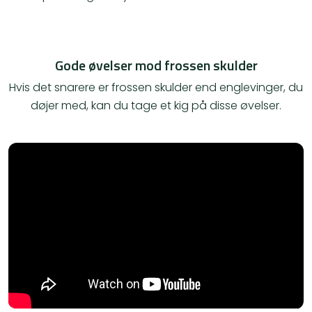
Gode øvelser mod frossen skulder
Hvis det snarere er frossen skulder end englevinger, du
døjer med, kan du tage et kig på disse øvelser.