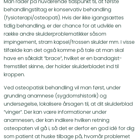
Man råder på nuværende tidspunkt til, at første
behandlingstiltag er konservativ behandling
(fysioterapi/osteopati). Hvis der ikke igangsættes
tidlig behandling, er der chance for at udvikle en
række andre skulderproblematikker såsom
impingement, stram kapsel/frossen skulder mm. I visse
tilfælde kan det også komme på tale at man skal
have en såkaldt ”brace”, hvilket er en bandagist-
fremstillet skinne, der holder skulderbladet ind til
kroppen.
Ved osteopatisk behandling vil man først, under
grunding anamnese (sygdomshistorik) og
undersøgelse, lokalisere årsagen til, at dit skulderblad
”vinger”. Der kan være informationer under
anamnesen, der kan indikere hvilken retning
osteopaten vil gå i, så det er derfor en god idé for dig
som patient at huske tilbage på, hvornår problemet