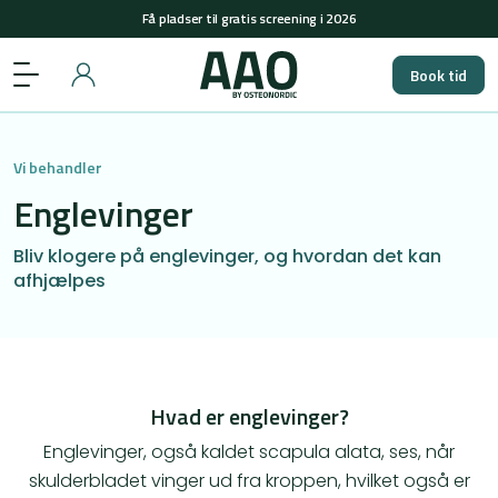
Få pladser til gratis screening i 2026
+45 29848558
(man-tors: 08-15 & fre: 08-12)
Book tid
Få pladser til gratis screening i 2026
Vi behandler
Englevinger
Bliv klogere på englevinger, og hvordan det kan
afhjælpes
​Hvad er englevinger?
Englevinger, også kaldet scapula alata, ses, når
skulderbladet vinger ud fra kroppen, hvilket også er