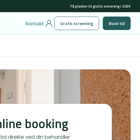
Få pladser til gratis screening i 2026
Kontakt
Gratis screening
Book tid
line booking
tid direkte ved din behandler