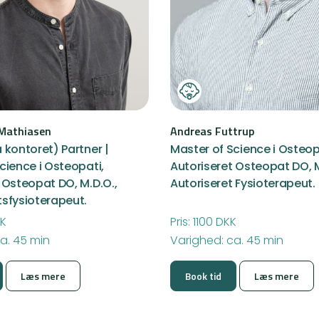
 Mathiasen
Andreas Futtrup
 kontoret) Partner |
Master of Science i Osteop
cience i Osteopati,
Autoriseret Osteopat DO, M
 Osteopat DO, M.D.O.,
Autoriseret Fysioterapeut.
tsfysioterapeut.
KK
Pris: 1100 DKK
a. 45 min
Varighed: ca. 45 min
Læs mere
Book tid
Læs mere