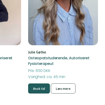
Julie Gøtke
riseret
Osteopatstuderende, Autoriseret
Fysioterapeut
Pris: 650 DKK
Varighed: ca. 45 min
Book tid
Læs mere