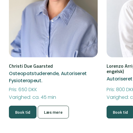
Christi Due Gaarsted
Lorenzo Arri
engelsk)
Osteopatstuderende, Autoriseret
Autoriseret
Fysioterapeut.
Pris: 650 DKK
Pris: 800 DK
Varighed: ca. 45 min
Varighed: c
Book tid
Læs mere
Book tid