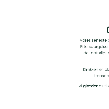
Vores seneste a
Efterspørgelsen
det naturligt
Klinikken er lo
transpo
Vi
glæder
os til