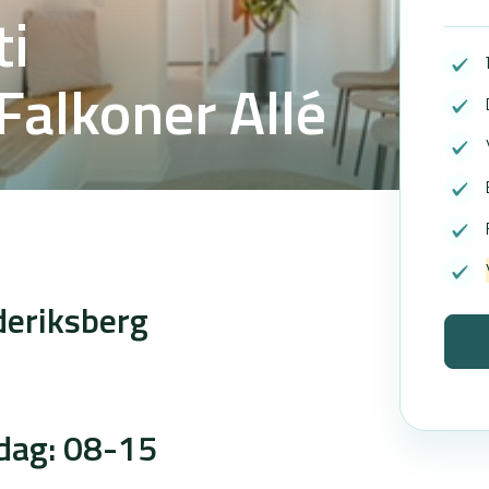
ti
Falkoner Allé
deriksberg
dag: 08-15