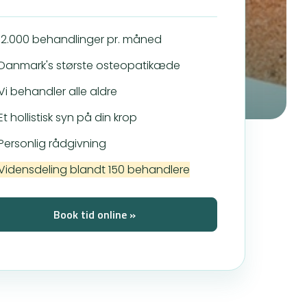
12.000 behandlinger pr. måned
Danmark's største osteopatikæde
Vi behandler alle aldre
Et hollistisk syn på din krop
Personlig rådgivning
Vidensdeling blandt 150 behandlere
Book tid online »