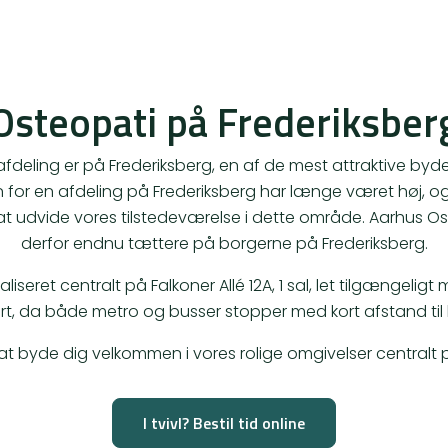
Osteopati på Frederiksber
fdeling er på Frederiksberg, en af de mest attraktive byd
 for en afdeling på Frederiksberg har længe været høj, og
 at udvide vores tilstedeværelse i dette område. Aarhus Os
derfor endnu tættere på borgerne på Frederiksberg.
kaliseret centralt på Falkoner Allé 12A, 1 sal, let tilgængelig
rt, da både metro og busser stopper med kort afstand til kl
 at byde dig velkommen i vores rolige omgivelser centralt 
I tvivl? Bestil tid online