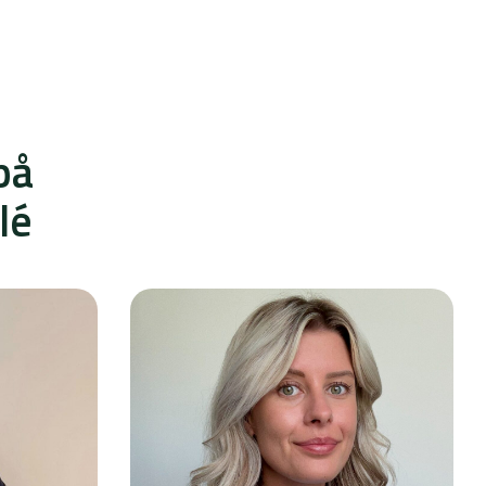
på
lé