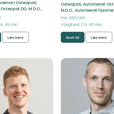
cience i Osteopati,
Osteopati, Autoriseret Os
 Osteopat DO, M.D.O.,
M.D.O., Autoriseret Fysiote
K
Pris: 950 DKK
a. 45 min
Varighed: Ca. 45 min.
Læs mere
Book tid
Læs mere