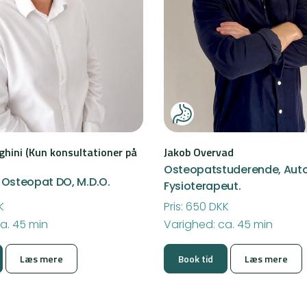
ghini (Kun konsultationer på
Jakob Overvad
Osteopatstuderende, Auto
 Osteopat DO, M.D.O.
Fysioterapeut.
K
Pris: 650 DKK
a. 45 min
Varighed: ca. 45 min
Læs mere
Book tid
Læs mere