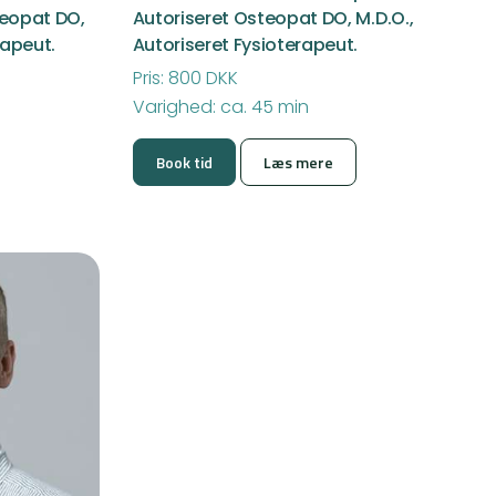
teopat DO,
Autoriseret Osteopat DO, M.D.O.,
rapeut.
Autoriseret Fysioterapeut.
Pris: 800 DKK
Varighed: ca. 45 min
Book tid
Læs mere