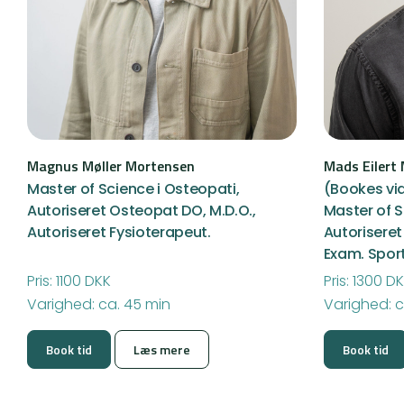
Magnus Møller Mortensen
Mads Eilert
Master of Science i Osteopati,
(Bookes via
Autoriseret Osteopat DO, M.D.O.,
Master of S
Autoriseret Fysioterapeut.
Autoriseret
Exam. Spor
Pris: 1100 DKK
Pris: 1300 D
Varighed: ca. 45 min
Varighed: c
Book tid
Læs mere
Book tid