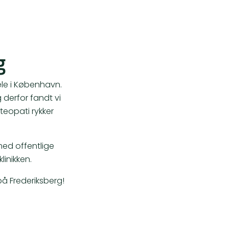
g
ele i København.
 derfor fandt vi
teopati rykker
t med offentlige
inikken.
på Frederiksberg!