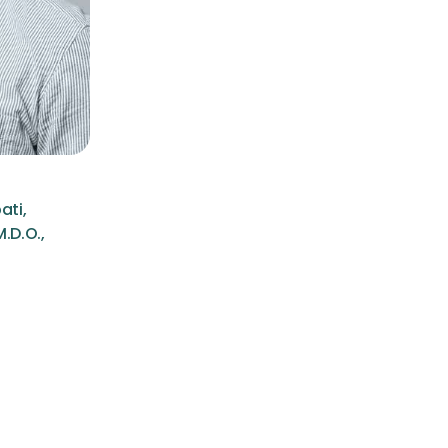
ati,
.D.O.,