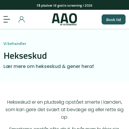
Få pladser til gratis screening i 2026
+45 29848558
(man-tors: 08-15 & fre: 08-12)
Book tid
Få pladser til gratis screening i 2026
Vi behandler
Hekseskud
Lær mere om hekseskud & gener heraf
Hekseskud er en pludselig opstået smerte i lænden,
som kan gøre det svært at bevæge sig eller rette sig
op.