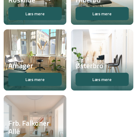
Læs mere
Læs mere
Amager
Østerbro
Læs mere
Læs mere
Frb. Falkoner
Allé