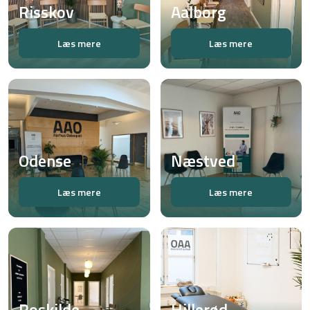
Risskov
Aalborg
Læs mere
Læs mere
Odense
Næstved
Læs mere
Læs mere
Roskilde
Hillerød