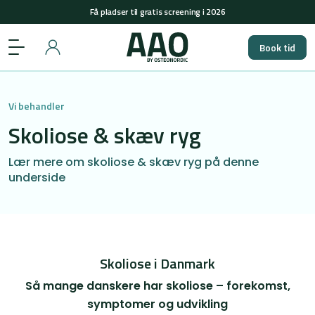
+45 29848558
(man-tors: 08-15 & fre: 08-12)
Få pladser til gratis screening i 2026
Book tid
+45 29848558
(man-tors: 08-15 & fre: 08-12)
Få pladser til gratis screening i 2026
Vi behandler
Skoliose & skæv ryg
Lær mere om skoliose & skæv ryg på denne
underside
Skoliose i Danmark
Så mange danskere har skoliose – forekomst,
symptomer og udvikling