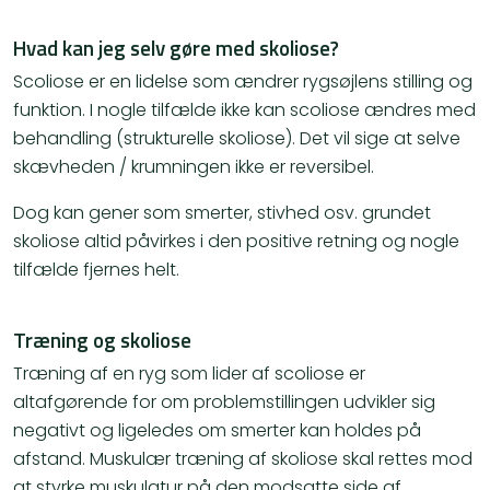
Hvad kan jeg selv gøre med skoliose?
Scoliose er en lidelse som ændrer rygsøjlens stilling og
funktion. I nogle tilfælde ikke kan scoliose ændres med
behandling (strukturelle skoliose). Det vil sige at selve
skævheden / krumningen ikke er reversibel.
Dog kan gener som smerter, stivhed osv. grundet
skoliose altid påvirkes i den positive retning og nogle
tilfælde fjernes helt.
Træning og skoliose
​Træning af en ryg som lider af scoliose er
altafgørende for om problemstillingen udvikler sig
negativt og ligeledes om smerter kan holdes på
afstand. Muskulær træning af skoliose skal rettes mod
at styrke muskulatur på den modsatte side af