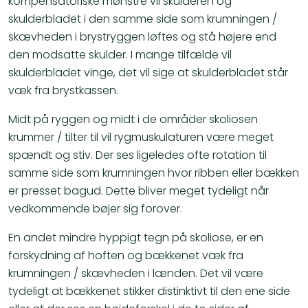
kompensatoriske mønstre vil skulderen og
skulderbladet i den samme side som krumningen /
skævheden i brystryggen løftes og stå højere end
den modsatte skulder. I mange tilfælde vil
skulderbladet vinge, det vil sige at skulderbladet står
væk fra brystkassen.
​Midt på ryggen og midt i de områder skoliosen
krummer / tilter til vil rygmuskulaturen være meget
spændt og stiv. Der ses ligeledes ofte rotation til
samme side som krumningen hvor ribben eller bækken
er presset bagud. Dette bliver meget tydeligt når
vedkommende bøjer sig forover.
​En andet mindre hyppigt tegn på skoliose, er en
forskydning af hoften og bækkenet væk fra
krumningen / skævheden i lænden. Det vil være
tydeligt at bækkenet stikker distinktivt til den ene side