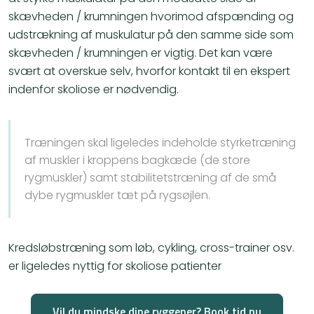
skævheden / krumningen hvorimod afspænding og
udstrækning af muskulatur på den samme side som
skævheden / krumningen er vigtig. Det kan være
svært at overskue selv, hvorfor kontakt til en ekspert
indenfor skoliose er nødvendig.
Træningen skal ligeledes indeholde styrketræning
af muskler i kroppens bagkæde (de store
rygmuskler) samt stabilitetstræning af de små
dybe rygmuskler tæt på rygsøjlen.
Kredsløbstræning som løb, cykling, cross-trainer osv.
er ligeledes nyttig for skoliose patienter
Vil du mindske dine ryggener? Book tid nu