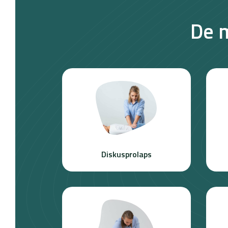
De m
Diskusprolaps