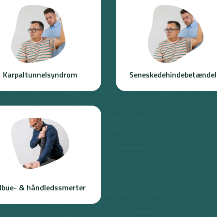
Karpaltunnelsyndrom
Seneskedehindebetændel
lbue- & håndledssmerter