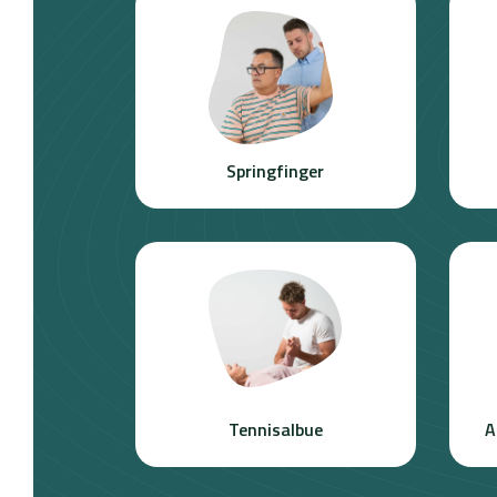
Springfinger
Tennisalbue
A