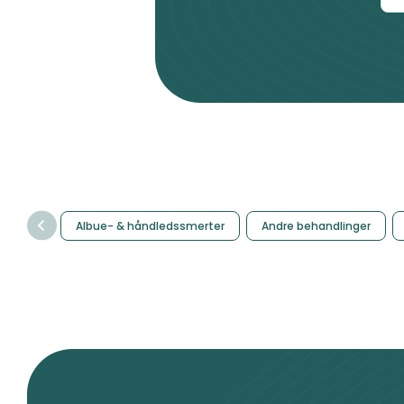
Albue- & håndledssmerter
Andre behandlinger