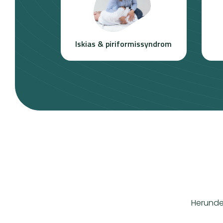
Iskias & piriformissyndrom
Herunder