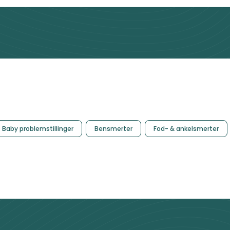
Baby problemstillinger
Bensmerter
Fod- & ankelsmerter