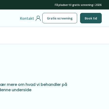
Få pladser til gratis screening i 2026
Kontakt
Gratis screening
Book tid
Lær mere om hvad vi behandler på
denne underside