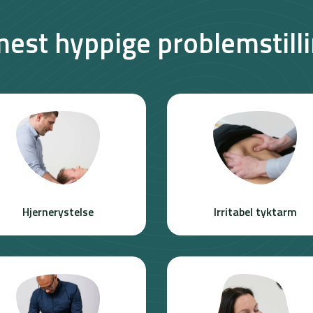
est hyppige problemstill
Hjernerystelse
Irritabel tyktarm​