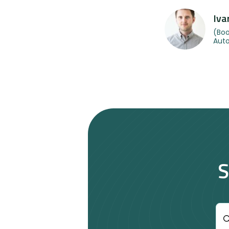
Iva
(Boo
Auto
S