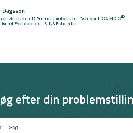
r Dagsson
kes via kontoret) Partner | Autoriseret Osteopat
DO, M.D.O
.,
riseret Fysioterapeut & INS Behandler
øg efter din problemstilli