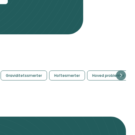
Graviditetssmerter
Hoftesmerter
Hoved problemer