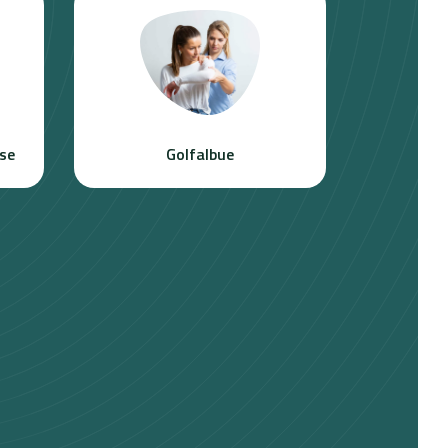
se
Golfalbue