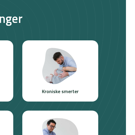
inger
Kroniske smerter​