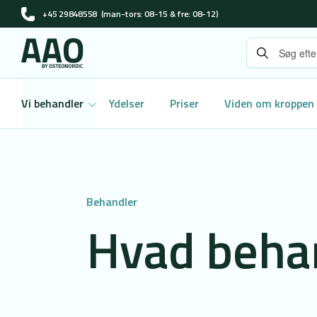
+45 29848558
(man-tors: 08-15 & fre: 08-12)
Vi behandler
Ydelser
Priser
Viden om kroppen
Behandler
Hvad behan