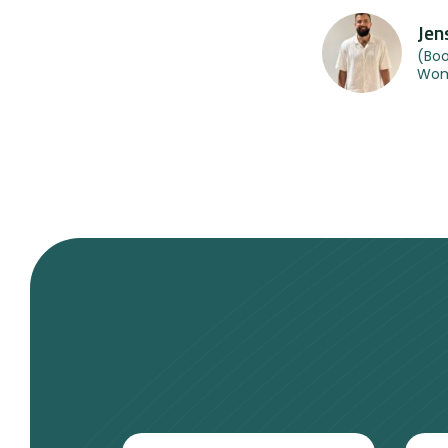
Jen
(Boo
Woma