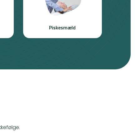
Piskesmæld
kkefølge.