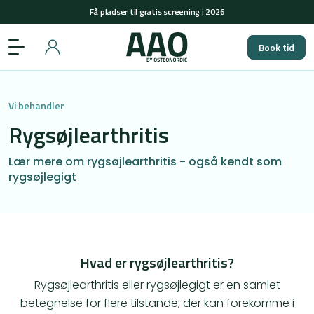
+45 29848558
(man-tors: 08-15 & fre: 08-12)
Få pladser til gratis screening i 2026
Book tid
+45 29848558
(man-tors: 08-15 & fre: 08-12)
Få pladser til gratis screening i 2026
Vi behandler
Rygsøjlearthritis
Lær mere om rygsøjlearthritis - også kendt som
rygsøjlegigt
Hvad er rygsøjlearthritis?
Rygsøjlearthritis eller rygsøjlegigt er en samlet
betegnelse for flere tilstande, der kan forekomme i