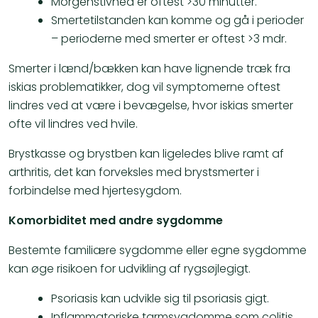
Morgenstivhed er oftest >30 minutter.
Smertetilstanden kan komme og gå i perioder
– perioderne med smerter er oftest >3 mdr.
Smerter i lænd/bækken kan have lignende træk fra
iskias problematikker, dog vil symptomerne oftest
lindres ved at være i bevægelse, hvor iskias smerter
ofte vil lindres ved hvile.
Brystkasse og brystben kan ligeledes blive ramt af
arthritis, det kan forveksles med brystsmerter i
forbindelse med hjertesygdom.
Komorbiditet med andre sygdomme
Bestemte familiære sygdomme eller egne sygdomme
kan øge risikoen for udvikling af rygsøjlegigt.
Psoriasis kan udvikle sig til psoriasis gigt.
Inflammatoriske tarmsygdomme som colitis