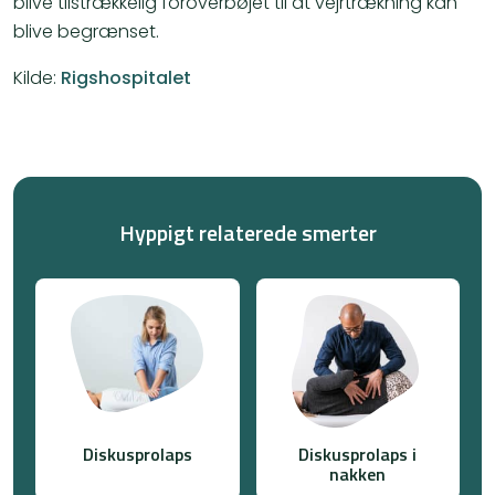
blive tilstrækkelig foroverbøjet til at vejrtrækning kan
blive begrænset.
Kilde:
Rigshospitalet
Hyppigt relaterede smerter
Diskusprolaps
Diskusprolaps i
nakken