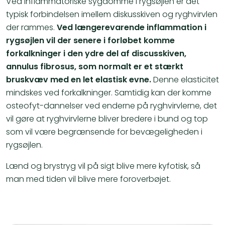
Ved inflammatoriske sygdomme i rygsøjlen er det
typisk forbindelsen imellem diskusskiven og ryghvirvlen
der rammes.
Ved længerevarende inflammation i
rygsøjlen vil der senere i forløbet komme
forkalkninger i den ydre del af discusskiven,
annulus fibrosus, som normalt er et stærkt
bruskvæv med en let elastisk evne.
Denne elasticitet
mindskes ved forkalkninger. Samtidig kan der komme
osteofyt-dannelser ved enderne på ryghvirvlerne, det
vil gøre at ryghvirvlerne bliver bredere i bund og top
som vil være begrænsende for bevægeligheden i
rygsøjlen.
Lænd og brystryg vil på sigt blive mere kyfotisk, så
man med tiden vil blive mere foroverbøjet.