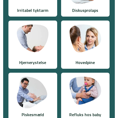
Irritabel tyktarm​
Diskusprolaps
Hjernerystelse
Hovedpine
Piskesmæld
Refluks hos baby