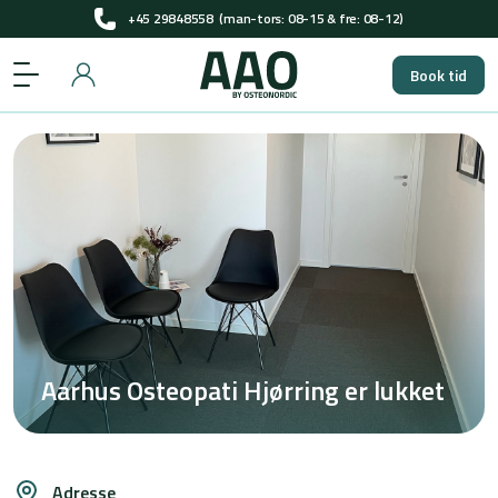
+45 29848558
(man-tors: 08-15 & fre: 08-12)
Få pladser til gratis screening i 2026
Book tid
+45 29848558
(man-tors: 08-15 & fre: 08-12)
Få pladser til gratis screening i 2026
Aarhus Osteopati Hjørring er lukket
Adresse