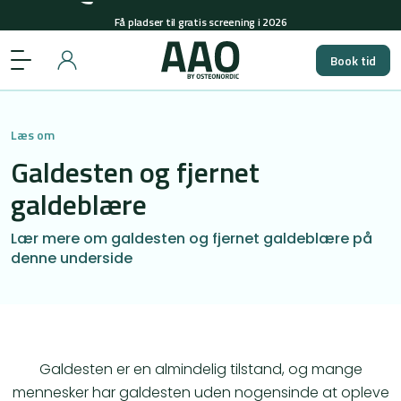
Få pladser til gratis screening i 2026
+45 29848558
(man-tors: 08-15 & fre: 08-12)
Book tid
Få pladser til gratis screening i 2026
Læs om
Galdesten og fjernet
galdeblære
Lær mere om galdesten og fjernet galdeblære på
denne underside
Galdesten er en almindelig tilstand, og mange
mennesker har galdesten uden nogensinde at opleve