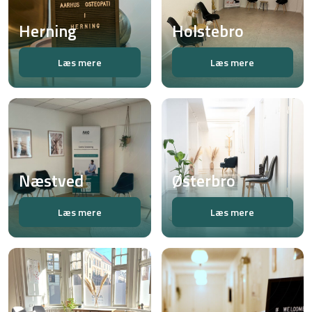
Herning
Holstebro
Læs mere
Læs mere
Næstved
Østerbro
Læs mere
Læs mere