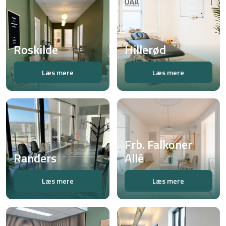
Roskilde
Hillerød
Læs mere
Læs mere
Frb. Falkoner
Randers
Allé
Læs mere
Læs mere