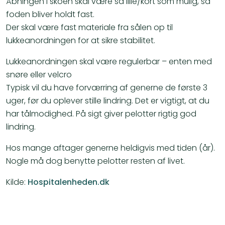
Åbningen i skoen skal være så lille/kort som mulig, så
foden bliver holdt fast.
Der skal være fast materiale fra sålen op til
lukkeanordningen for at sikre stabilitet.
Lukkeanordningen skal være regulerbar – enten med
snøre eller velcro
Typisk vil du have forværring af generne de første 3
uger, før du oplever stille lindring. Det er vigtigt, at du
har tålmodighed. På sigt giver pelotter rigtig god
lindring.
Hos mange aftager generne heldigvis med tiden (år).
Nogle må dog benytte pelotter resten af livet.
Kilde:
Hospitalenheden.dk