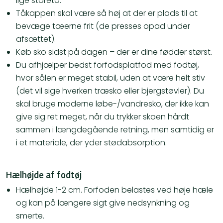
lige storetå.
Tåkappen skal være så høj at der er plads til at
bevæge tæerne frit (de presses opad under
afsættet).
Køb sko sidst på dagen – der er dine fødder størst.
Du afhjælper bedst forfodsplatfod med fodtøj,
hvor sålen er meget stabil, uden at være helt stiv
(det vil sige hverken træsko eller bjergstøvler). Du
skal bruge moderne løbe-/vandresko, der ikke kan
give sig ret meget, når du trykker skoen hårdt
sammen i længdegående retning, men samtidig er
i et materiale, der yder stødabsorption.
Hælhøjde af fodtøj
Hælhøjde 1-2 cm. Forfoden belastes ved høje hæle
og kan på længere sigt give nedsynkning og
smerte.