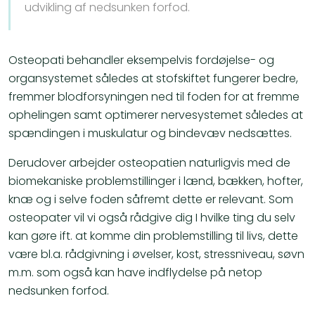
udvikling af nedsunken forfod.
Osteopati behandler eksempelvis fordøjelse- og
organsystemet således at stofskiftet fungerer bedre,
fremmer blodforsyningen ned til foden for at fremme
ophelingen samt optimerer nervesystemet således at
spændingen i muskulatur og bindevæv nedsættes.
Derudover arbejder osteopatien naturligvis med de
biomekaniske problemstillinger i lænd, bækken, hofter,
knæ og i selve foden såfremt dette er relevant. Som
osteopater vil vi også rådgive dig I hvilke ting du selv
kan gøre ift. at komme din problemstilling til livs, dette
være bl.a. rådgivning i øvelser, kost, stressniveau, søvn
m.m. som også kan have indflydelse på netop
nedsunken forfod.