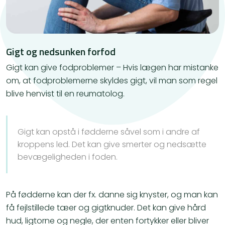
Gigt og nedsunken forfod
Gigt kan give fodproblemer – Hvis lægen har mistanke
om, at fodproblemerne skyldes gigt, vil man som regel
blive henvist til en reumatolog.
Gigt kan opstå i fødderne såvel som i andre af
kroppens led. Det kan give smerter og nedsætte
bevægeligheden i foden.
På fødderne kan der fx. danne sig knyster, og man kan
få fejlstillede tæer og gigtknuder. Det kan give hård
hud, ligtorne og negle, der enten fortykker eller bliver