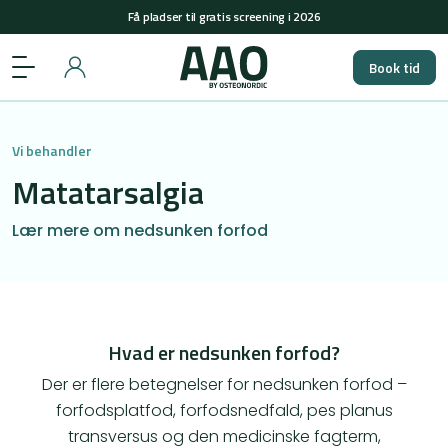
+45 29848558
(man-tors: 08-15 & fre: 08-12)
Få pladser til gratis screening i 2026
Book tid
+45 29848558
(man-tors: 08-15 & fre: 08-12)
Få pladser til gratis screening i 2026
Vi behandler
Matatarsalgia
Lær mere om nedsunken forfod
Hvad er nedsunken forfod?
Der er flere betegnelser for nedsunken forfod –
forfodsplatfod, forfodsnedfald, pes planus
transversus og den medicinske fagterm,