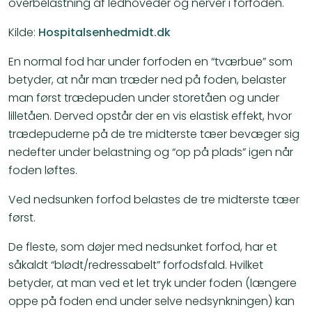
overbelastning af ledhoveder og nerver i forfoden.
Kilde:
Hospitalsenhedmidt.dk
En normal fod har under forfoden en “tværbue” som
betyder, at når man træder ned på foden, belaster
man først trædepuden under storetåen og under
lilletåen. Derved opstår der en vis elastisk effekt, hvor
trædepuderne på de tre midterste tæer bevæger sig
nedefter under belastning og “op på plads” igen når
foden løftes.
Ved nedsunken forfod belastes de tre midterste tæer
først.
De fleste, som døjer med nedsunket forfod, har et
såkaldt “blødt/redressabelt” forfodsfald. Hvilket
betyder, at man ved et let tryk under foden (længere
oppe på foden end under selve nedsynkningen) kan