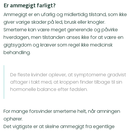
Er ammegigt farligt?
Ammegigt er en ufarlig og midlertidig tilstand, som ikke
giver varige skader på led, brusk eller knogler.
Smerterne kan være meget generende og påvirke
hverdagen, men tilstanden anses ikke for at være en
gigtsygdom og kræver som regel ikke medicinsk
behandling.
De fleste kvinder oplever, at symptomerne gradvist
aftager i takt med, at kroppen finder tilbage til sin
hormonelle balance efter fødslen.
For mange forsvinder smerterne helt, når amningen
ophører.
Det vigtigste er at skelne ammegigt fra egentlige