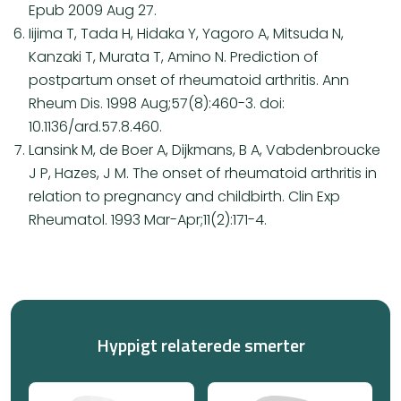
Epub 2009 Aug 27.
Iijima T, Tada H, Hidaka Y, Yagoro A, Mitsuda N,
Kanzaki T, Murata T, Amino N. Prediction of
postpartum onset of rheumatoid arthritis. Ann
Rheum Dis. 1998 Aug;57(8):460-3. doi:
10.1136/ard.57.8.460.
Lansink M, de Boer A, Dijkmans, B A, Vabdenbroucke
J P, Hazes, J M. The onset of rheumatoid arthritis in
relation to pregnancy and childbirth. Clin Exp
Rheumatol. 1993 Mar-Apr;11(2):171-4.
Hyppigt relaterede smerter