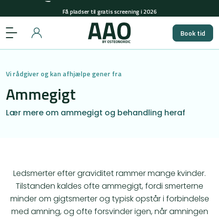
Få pladser til gratis screening i 2026
+45 29848558
(man-tors: 08-15 & fre: 08-12)
Book tid
Få pladser til gratis screening i 2026
Vi rådgiver og kan afhjælpe gener fra
Ammegigt
Lær mere om ammegigt og behandling heraf
Ledsmerter efter graviditet rammer mange kvinder.
Tilstanden kaldes ofte ammegigt, fordi smerterne
minder om gigtsmerter og typisk opstår i forbindelse
med amning, og ofte forsvinder igen, når amningen