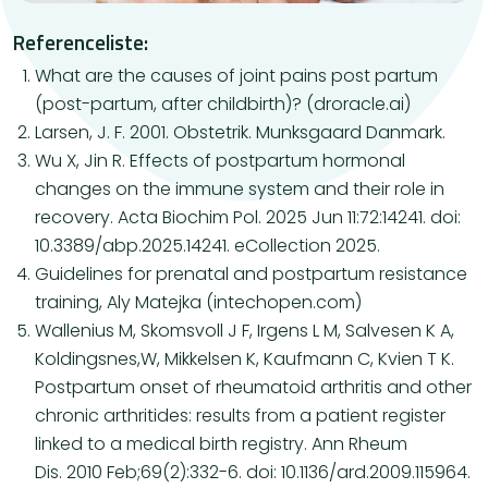
Referenceliste:
What are the causes of joint pains post partum
(post-partum, after childbirth)? (droracle.ai)
Larsen, J. F. 2001. Obstetrik. Munksgaard Danmark.
Wu X, Jin R. Effects of postpartum hormonal
changes on the immune system and their role in
recovery. Acta Biochim Pol. 2025 Jun 11:72:14241. doi:
10.3389/abp.2025.14241. eCollection 2025.
Guidelines for prenatal and postpartum resistance
training, Aly Matejka (intechopen.com)
Wallenius M, Skomsvoll J F, Irgens L M, Salvesen K A,
Koldingsnes,W, Mikkelsen K, Kaufmann C, Kvien T K.
Postpartum onset of rheumatoid arthritis and other
chronic arthritides: results from a patient register
linked to a medical birth registry. Ann Rheum
Dis. 2010 Feb;69(2):332-6. doi: 10.1136/ard.2009.115964.