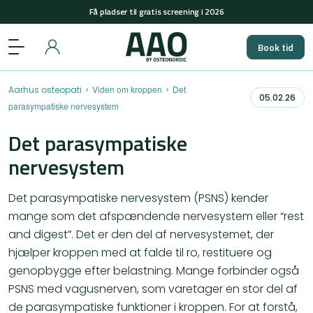
Få pladser til gratis screening i 2026
+45 29848558
(man-tors: 08-15 & fre: 08-12)
Book tid
Få pladser til gratis screening i 2026
›
›
Viden om kroppen
Det
Aarhus osteopati
05.02.26
parasympatiske nervesystem
Det parasympatiske
nervesystem
Det parasympatiske nervesystem (PSNS) kender
mange som det afspændende nervesystem eller “rest
and digest”. Det er den del af nervesystemet, der
hjælper kroppen med at falde til ro, restituere og
genopbygge efter belastning. Mange forbinder også
PSNS med vagusnerven, som varetager en stor del af
de parasympatiske funktioner i kroppen. For at forstå,