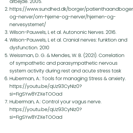
arbejde. 2005.
https://www.sundhed.dk/borger/patienthaandbogen
og-nerver/om-hjerne-og-nerver/hjernen-og-
nervesystemet/
Wilson-Pauwels, L et al. Autononic Nerves. 2016.
Wilson-Pauwels, L et al. Cranial nerves: funktion and
dysfunction. 2010
Weissman, D. G. & Mendes, W. B. (2021). Correlation
of sympathetic and parasympathetic nervous
system activity during rest and acute stress task
Huberman, A.: Tools for managing Stress & anxiety.
https://youtu.be/qUz93CyNIz0?
si=FigSYw8YZXeTOOad
Huberman, A.: Control your vagus nerve.
https://youtu.be/qUz93CyNIz0?
si=FigSYw8YZXeTOOad