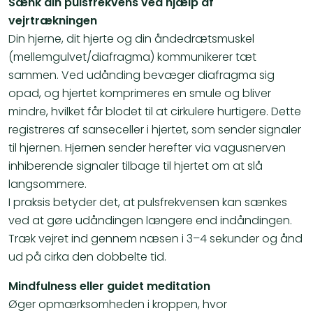
Sænk din pulsfrekvens ved hjælp af
vejrtrækningen
Din hjerne, dit hjerte og din åndedrætsmuskel
(mellemgulvet/diafragma) kommunikerer tæt
sammen. Ved udånding bevæger diafragma sig
opad, og hjertet komprimeres en smule og bliver
mindre, hvilket får blodet til at cirkulere hurtigere. Dette
registreres af sanseceller i hjertet, som sender signaler
til hjernen. Hjernen sender herefter via vagusnerven
inhiberende signaler tilbage til hjertet om at slå
langsommere.
I praksis betyder det, at pulsfrekvensen kan sænkes
ved at gøre udåndingen længere end indåndingen.
Træk vejret ind gennem næsen i 3–4 sekunder og ånd
ud på cirka den dobbelte tid.
Mindfulness eller guidet meditation
Øger opmærksomheden i kroppen, hvor