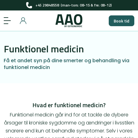
Få pladser til gratis screening i 2026
+45 29848558
(man-tors: 08-15 & fre: 08-12)
Book tid
Få pladser til gratis screening i 2026
Funktionel medicin
Få et andet syn på dine smerter og behandling via
funktionel medicin
​Hvad er funktionel medicin?
Funktionel medicin går ind for at tackle de dybere
årsager til kroniske sygdomme og ændringer i livsstilen
snarere end kun at behandle symptomer. Selv i vores