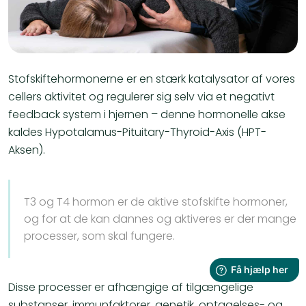
Stofskiftehormonerne er en stærk katalysator af vores
cellers aktivitet og regulerer sig selv via et negativt
feedback system i hjernen – denne hormonelle akse
kaldes Hypotalamus-Pituitary-Thyroid-Axis (HPT-
Aksen).
T3 og T4 hormon er de aktive stofskifte hormoner,
og for at de kan dannes og aktiveres er der mange
processer, som skal fungere.
Disse processer er afhængige af tilgængelige
substanser, immunfaktorer, genetik, optagelses- og