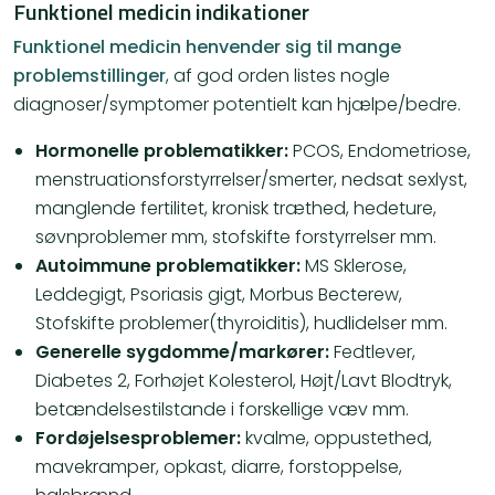
Funktionel medicin indikationer
Funktionel medicin henvender sig til mange
problemstillinger
, af god orden listes nogle
diagnoser/symptomer potentielt kan hjælpe/bedre.
Hormonelle problematikker:
PCOS, Endometriose,
menstruationsforstyrrelser/smerter, nedsat sexlyst,
manglende fertilitet, kronisk træthed, hedeture,
søvnproblemer mm, stofskifte forstyrrelser mm.
Autoimmune problematikker:
MS Sklerose,
Leddegigt, Psoriasis gigt, Morbus Becterew,
Stofskifte problemer(thyroiditis), hudlidelser mm.
Generelle sygdomme/markører:
Fedtlever,
Diabetes 2, Forhøjet Kolesterol, Højt/Lavt Blodtryk,
betændelsestilstande i forskellige væv mm.
Fordøjelsesproblemer:
kvalme, oppustethed,
mavekramper, opkast, diarre, forstoppelse,