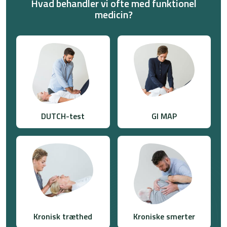
Hvad behandler vi ofte med funktionel
medicin?
DUTCH-test
GI MAP
Kronisk træthed
Kroniske smerter​