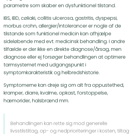
parametre som skaber en dysfunktionel tilstand.
​IBS, IBD, cøliaki, collitis ulcerosa, gastritis, dyspepsi,
morbus crohn, allergier/intolerancer er nogle af de
tilstande som funktionel medicin kan afhjælpe
sideløbende med evt. medicinsk behandling. I andre
tilfælde er der ikke en direkte diagnose/årsag, men
diagnose eller ej forsøger behandlingen at optimere
tarmsystemet med udgangspunkt i
symptomkarakteristik og helbredshistorie.
​Symptomerne kan dreje sig om alt fra oppustethed,
kramper, diarre, kvalme, opkast, forstoppelse,
hæmorider, halsbrænd mm.
Behandlingen kan rette sig mod generelle
livsstilstiltag, op- og nedprioriteringer i kosten, tiltag