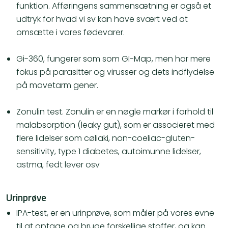
funktion. Afføringens sammensætning er også et
udtryk for hvad vi sv kan have svært ved at
omsætte i vores fødevarer.
​Gi-360, fungerer som som GI-Map, men har mere
fokus på parasitter og virusser og dets indflydelse
på mavetarm gener.
Zonulin test. Zonulin er en nøgle markør i forhold til
malabsorption (leaky gut), som er associeret med
flere lidelser som cøliaki, non-coeliac-gluten-
sensitivity, type 1 diabetes, autoimunne lidelser,
astma, fedt lever osv
Urinprøve
​IPA-test, er en urinprøve, som måler på vores evne
til at optage og bruge forskellige stoffer, og kan