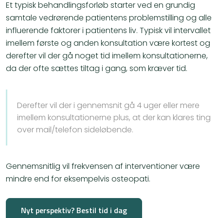
​Et typisk behandlingsforløb starter ved en grundig
samtale vedrørende patientens problemstilling og alle
influerende faktorer i patientens liv. Typisk vil intervallet
imellem første og anden konsultation være kortest og
derefter vil der gå noget tid imellem konsultationerne,
da der ofte sættes tiltag i gang, som kræver tid.
Derefter vil der i gennemsnit gå 4 uger eller mere
imellem konsultationerne plus, at der kan klares ting
over mail/telefon sideløbende.
Gennemsnitlig vil frekvensen af interventioner være
mindre end for eksempelvis osteopati.​
Nyt perspektiv? Bestil tid i dag