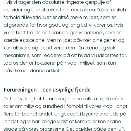
Hvis vi tager den absolutte ringeste genpulje af
individer og den stærkeste er der kun ca. 5 års forskel i
forhold til levetid. Det er altså mere miljøet, som er
afgørende for hvor godt, og lang tid, vi klarer os, hvis
vi ser bort fra de helt særlige genvariationer, som er
særdeles sjældne. Men miljøet påvirker dine gener og
kan aktivere og deaktiverer dem. En tænd og sluk
mekanisme, som reagerer på alt hvad vi udsættes for.
Lad os derfor fokuserer på hvad i miljøet, som kan
påvirke os i denne artikel.
Forureningen – den usynlige fjende
Det er tydeligt at forurening har en rolle at spille når vi
taler om miljø og sundhed i forhold til vores krop. Langt
flere får blandt andet lungekræft i byerne end ude på
landet og vi har længe vidst at kemikalier kan skabe
skade på vores organisme. Det gælder både den luft