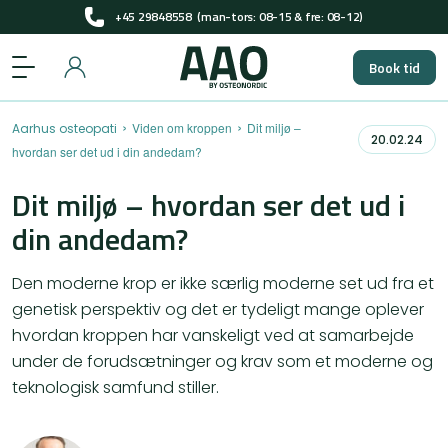
Få pladser til gratis screening i 2026
+45 29848558
(man-tors: 08-15 & fre: 08-12)
Book tid
Få pladser til gratis screening i 2026
›
›
Viden om kroppen
Dit miljø –
Aarhus osteopati
20.02.24
hvordan ser det ud i din andedam?
Dit miljø – hvordan ser det ud i
din andedam?
Den moderne krop er ikke særlig moderne set ud fra et
genetisk perspektiv og det er tydeligt mange oplever
hvordan kroppen har vanskeligt ved at samarbejde
under de forudsætninger og krav som et moderne og
teknologisk samfund stiller.