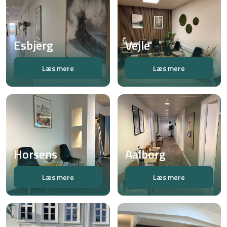
Esbjerg
Vejle
Læs mere
Læs mere
Horsens
Aalborg
Læs mere
Læs mere