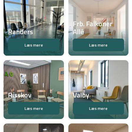
Frb. Falkoner
Randers
Allé
Læs mere
Læs mere
Risskov
Valby
Læs mere
Læs mere