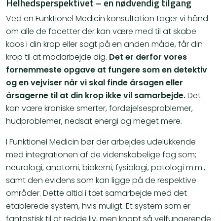
Helhedsperspektivet – en nødvendig tilgang
Ved en Funktionel Medicin konsultation tager vi hånd
om alle de facetter der kan være med til at skabe
kaos i din krop eller sagt på en anden måde, får din
krop til at modarbejde dig.
Det er derfor vores
fornemmeste opgave at fungere som en detektiv
og en vejviser når vi skal finde årsagen eller
årsagerne til at din krop ikke vil samarbejde.
Det
kan være kroniske smerter, fordøjelsesproblemer,
hudproblemer, nedsat energi og meget mere.
I Funktionel Medicin bør der arbejdes udelukkende
med integrationen af de videnskabelige fag som;
neurologi, anatomi, biokemi, fysiologi, patologi m.m.,
samt den evidens som kan ligge på de respektive
områder. Dette altid i tæt samarbejde med det
etablerede system, hvis muligt. Et system som er
fantastisk til at redde liv, men knapt så velfungerende