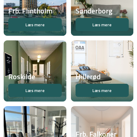
Frb. Flintholm
Sønderborg
Læs mere
Læs mere
Roskilde
Hillerød
Læs mere
Læs mere
Frb. Falkoner