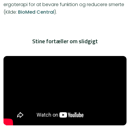
ergoterapi for at bevare funktion og reducere smerte​
(Kilde:
BioMed Central
)​.
Stine fortæller om slidgigt