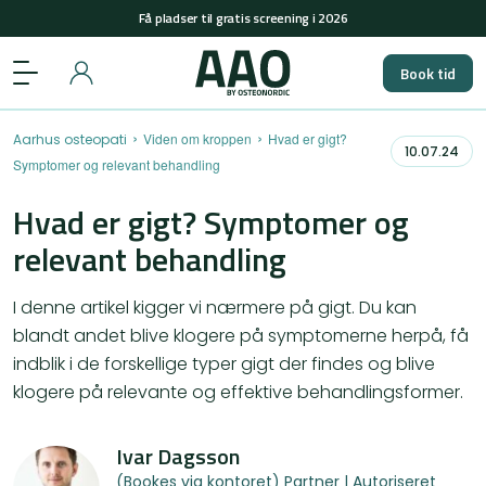
Få pladser til gratis screening i 2026
+45 29848558
(man-tors: 08-15 & fre: 08-12)
Book tid
Få pladser til gratis screening i 2026
›
›
Viden om kroppen
Hvad er gigt?
Aarhus osteopati
10.07.24
Symptomer og relevant behandling
Hvad er gigt? Symptomer og
relevant behandling
I denne artikel kigger vi nærmere på gigt. Du kan
blandt andet blive klogere på symptomerne herpå, få
indblik i de forskellige typer gigt der findes og blive
klogere på relevante og effektive behandlingsformer.
Ivar Dagsson
(Bookes via kontoret) Partner | Autoriseret