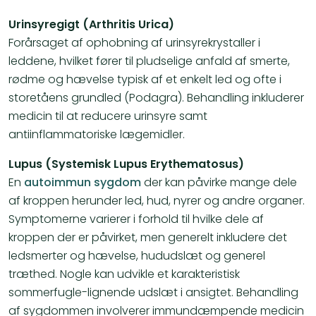
Urinsyregigt (Arthritis Urica)
Forårsaget af ophobning af urinsyrekrystaller i
leddene, hvilket fører til pludselige anfald af smerte,
rødme og hævelse typisk af et enkelt led og ofte i
storetåens grundled (Podagra). Behandling inkluderer
medicin til at reducere urinsyre samt
antiinflammatoriske lægemidler​​.
Lupus (Systemisk Lupus Erythematosus)
En
autoimmun sygdom
der kan påvirke mange dele
af kroppen herunder led, hud, nyrer og andre organer.
Symptomerne varierer i forhold til hvilke dele af
kroppen der er påvirket, men generelt inkludere det
ledsmerter og hævelse, hududslæt og generel
træthed. Nogle kan udvikle et karakteristisk
sommerfugle-lignende udslæt i ansigtet. Behandling
af sygdommen involverer immundæmpende medicin