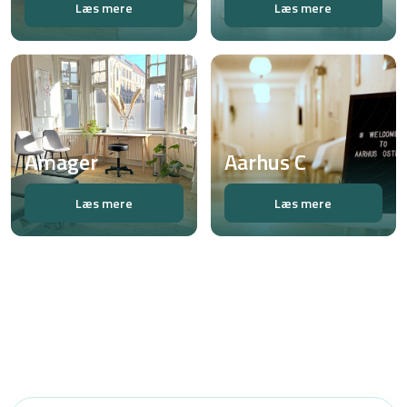
Læs mere
Læs mere
Amager
Aarhus C
Læs mere
Læs mere