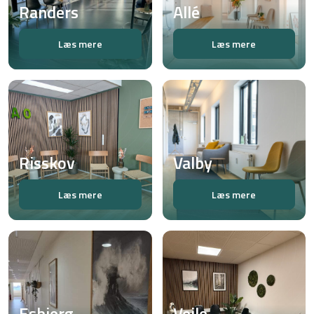
Randers
Allé
Læs mere
Læs mere
Risskov
Valby
Læs mere
Læs mere
Esbjerg
Vejle