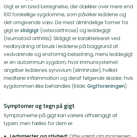
Gigt er en bred betegnelse, der dækker over mere end
100 forskellige sygdomme, som påvirker leddene og
det omgivende væv. De mest almindelige former for
gigt er
slidgigt
(osteoarthrose) og leddegigt
(reumatoid arthritis). Slidgigt er karakteriseret ved
nedbrydning af brusk i leddene på baggrund af
vedvarende og ensformig belastning, mens leddegigt
er en autoimmun sygdom, hvor immunsystemet
angriber leddenes synovium (slimhinder), hvilket
medfører inflammation og deraf følgende skader, hvis
sygdommen ikke behandles​ (Kilde:
Gigtforeningen
).
Symptomer og tegn på gigt
Symptomerne på gigt kan variere afhængigt af
typen, men fælles for dem er:
Ledsmerter og stivhed:
Ofte værst om morgenen