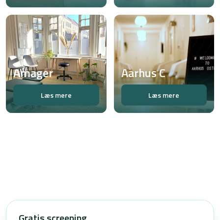
Amager
Aarhus C
Læs mere
Læs mere
Gratis screening