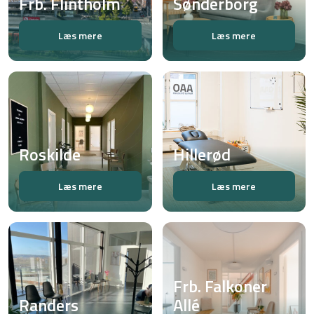
Frb. Flintholm
Sønderborg
Læs mere
Læs mere
Roskilde
Hillerød
Læs mere
Læs mere
Frb. Falkoner
Randers
Allé