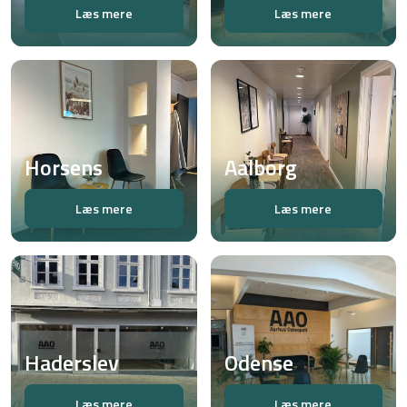
Læs mere
Læs mere
Horsens
Aalborg
Læs mere
Læs mere
Haderslev
Odense
Læs mere
Læs mere