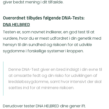
giver bedst mening i dit tilfælde.
Overordnet tilbydes følgende DNA-Tests:
DNA HELBRED
Testen er, som navnet indikerer, en god test til at
vurdere, hvor du er mest udfordret i din genetik med
hensyn til din sundhed og risikoen for at udvikle
sygdomme i forskellige systemer i kroppen.
Denne DNA-Test giver en bred indsigt i din evne til
at omsætte fedt og din risiko for udviklingen af
kredsløbssygdomme, samt hvor intensivt der skal
sættes ind for at minimere risikoen.
Derudover tester DNA HELBRED dine gener ift.