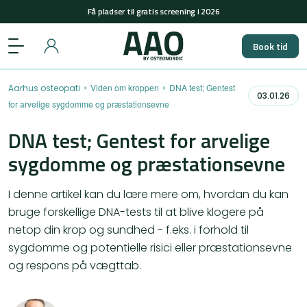
Få pladser til gratis screening i 2026
+45 29848558
(man-tors: 08-15 & fre: 08-12)
Book tid
Få pladser til gratis screening i 2026
›
›
Viden om kroppen
DNA test; Gentest
Aarhus osteopati
03.01.26
for arvelige sygdomme og præstationsevne
DNA test; Gentest for arvelige
sygdomme og præstationsevne
I denne artikel kan du lære mere om, hvordan du kan
bruge forskellige DNA-tests til at blive klogere på
netop din krop og sundhed - f.eks. i forhold til
sygdomme og potentielle risici eller præstationsevne
og respons på vægttab.