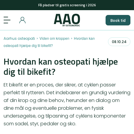
+45 29848558
(man-tors: 08-15 & fre: 08-12)
Få pladser til gratis screening i 2026
Book tid
+45 29848558
(man-tors: 08-15 & fre: 08-12)
Få pladser til gratis screening i 2026
›
›
Viden om kroppen
Hvordan kan
Aarhus osteopati
08.10.24
osteopati hjælpe dig til bikefit?
Hvordan kan osteopati hjælpe
dig til bikefit?
Et bikefit er en proces, der sikrer, at cyklen passer
perfekt til rytteren. Det indebærer en grundig vurdering
af din krop og dine behov, herunder en dialog om
dine mål og eventuelle problemer, en fysisk
undersøgelse, og tilpasning af cyklens komponenter
som sadel, styr, pedaler og sko.