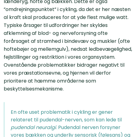
lænderyg, hofte og bækken. Dette er også
”omdrejningspunktet” i cykling, da det er her næsten
al kraft skal produceres for at yde flest mulige watt.
Typiske årsager til udfordringer her skyldes
afklemning af blod- og nerveforsyning ofte
forårsaget af stramhed i bindevæv og muskler (ofte
hoftebøjer og mellemgulv), nedsat ledbevægelighed,
fejlstillinger og restriktion i vores organsystem.
Ovenstående problematikker bidrager negativt til
vores præstationsevne, og hjernen vil derfor
prioritere at hæmme områderne som
beskyttelsesmekanisme.
En ofte uset problematik i cykling er gener
relateret til pudendal-nerven, som kan lede til
pudendal neuralgi
. Pudendal nerven forsyner
vores bækken og underliv sensorisk (følesans) og