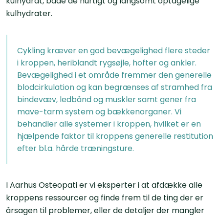
kulhydrat, både de hurtigt og langsomt optagelige
kulhydrater.
Cykling kræver en god bevægelighed flere steder
i kroppen, heriblandt rygsøjle, hofter og ankler.
Bevægelighed i et område fremmer den generelle
blodcirkulation og kan begrænses af stramhed fra
bindevæv, ledbånd og muskler samt gener fra
mave-tarm system og bækkenorganer. Vi
behandler alle systemer i kroppen, hvilket er en
hjælpende faktor til kroppens generelle restitution
efter bl.a. hårde træningsture.
I Aarhus Osteopati er vi eksperter i at afdække alle
kroppens ressourcer og finde frem til de ting der er
årsagen til problemer, eller de detaljer der mangler