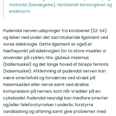
motorisk (bevægelse), heriblandt kønsorganer og
endetarm.
Pudendal nerven udspringer fra korsbenet (S2-S4)
og løber ned under det sacrotuberale ligament ved
vores sideknogle. Dette ligament er også et
hæftepunkt på sideknoglen for to store muskler vi
anvender på cyklen, hhv. gluteus maximus
(ballemuskel) og det lange hoved af biceps femoris
(hasemuskel). Afklemning af pudendal nerven kan
være smertefuld og forværres ved stræk på
hasemusklen eller nerve samt ved direkte
kompression på nerven, som når vi sidder på en
cykelsadel. Pudendal neuralgi kan medføre smerter
og/eller føleforstyrrelser i underliv, forstyrre
vandladning og afføring samt give problemer med