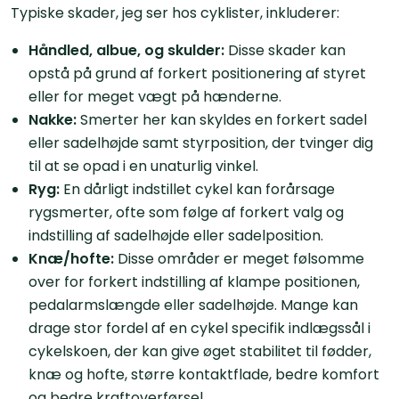
Typiske skader, jeg ser hos cyklister, inkluderer:
Håndled, albue, og skulder:
Disse skader kan
opstå på grund af forkert positionering af styret
eller for meget vægt på hænderne.
Nakke:
Smerter her kan skyldes en forkert sadel
eller sadelhøjde samt styrposition, der tvinger dig
til at se opad i en unaturlig vinkel.
Ryg:
En dårligt indstillet cykel kan forårsage
rygsmerter, ofte som følge af forkert valg og
indstilling af sadelhøjde eller sadelposition.
Knæ/hofte:
Disse områder er meget følsomme
over for forkert indstilling af klampe positionen,
pedalarmslængde eller sadelhøjde. Mange kan
drage stor fordel af en cykel specifik indlægssål i
cykelskoen, der kan give øget stabilitet til fødder,
knæ og hofte, større kontaktflade, bedre komfort
og bedre kraftoverførsel.