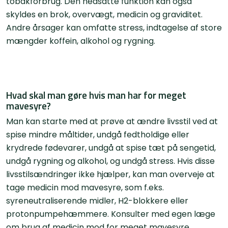
tobakforbrug. Den nedsatte funktion kan også
skyldes en brok, overvægt, medicin og graviditet.
Andre årsager kan omfatte stress, indtagelse af store
mængder koffein, alkohol og rygning.
Hvad skal man gøre hvis man har for meget
mavesyre?
Man kan starte med at prøve at ændre livsstil ved at
spise mindre måltider, undgå fedtholdige eller
krydrede fødevarer, undgå at spise tæt på sengetid,
undgå rygning og alkohol, og undgå stress. Hvis disse
livsstilsændringer ikke hjælper, kan man overveje at
tage medicin mod mavesyre, som f.eks.
syreneutraliserende midler, H2-blokkere eller
protonpumpehæmmere. Konsulter med egen læge
om brug af medicin mod for meget mavesyre.