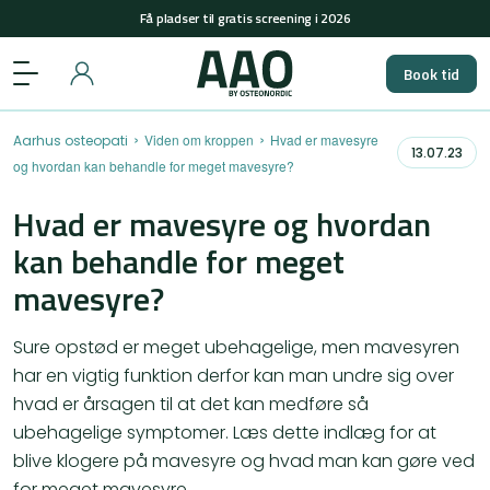
Få pladser til gratis screening i 2026
+45 29848558
(man-tors: 08-15 & fre: 08-12)
Book tid
Få pladser til gratis screening i 2026
›
›
Viden om kroppen
Hvad er mavesyre
Aarhus osteopati
13.07.23
og hvordan kan behandle for meget mavesyre?
Hvad er mavesyre og hvordan
kan behandle for meget
mavesyre?
Sure opstød er meget ubehagelige, men mavesyren
har en vigtig funktion derfor kan man undre sig over
hvad er årsagen til at det kan medføre så
ubehagelige symptomer. Læs dette indlæg for at
blive klogere på mavesyre og hvad man kan gøre ved
for meget mavesyre.