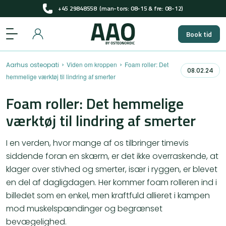
Få pladser til gratis screening i 2026
+45 29848558
(man-tors: 08-15 & fre: 08-12)
Book tid
Få pladser til gratis screening i 2026
›
›
Viden om kroppen
Foam roller: Det
Aarhus osteopati
08.02.24
hemmelige værktøj til lindring af smerter
Foam roller: Det hemmelige
værktøj til lindring af smerter
I en verden, hvor mange af os tilbringer timevis
siddende foran en skærm, er det ikke overraskende, at
klager over stivhed og smerter, især i ryggen, er blevet
en del af dagligdagen. Her kommer foam rolleren ind i
billedet som en enkel, men kraftfuld allieret i kampen
mod muskelspændinger og begrænset
bevægelighed.