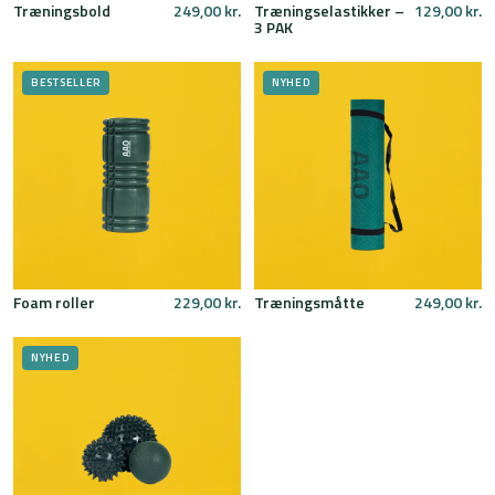
Træningsbold
249,00
kr.
Træningselastikker –
129,00
kr.
3 PAK
BESTSELLER
NYHED
Foam roller
229,00
kr.
Træningsmåtte
249,00
kr.
NYHED