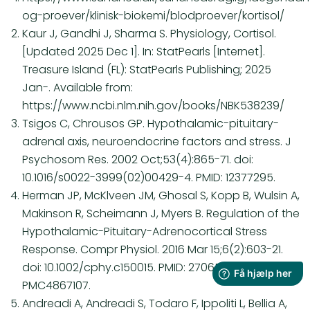
og-proever/klinisk-biokemi/blodproever/kortisol/
Kaur J, Gandhi J, Sharma S. Physiology, Cortisol.
[Updated 2025 Dec 1]. In: StatPearls [Internet].
Treasure Island (FL): StatPearls Publishing; 2025
Jan-.
Available from:
https://www.ncbi.nlm.nih.gov/books/NBK538239/
Tsigos C, Chrousos GP. Hypothalamic-pituitary-
adrenal axis, neuroendocrine factors and stress. J
Psychosom Res. 2002 Oct;53(4):865-71. doi:
10.1016/s0022-3999(02)00429-4. PMID: 12377295.
Herman JP, McKlveen JM, Ghosal S, Kopp B, Wulsin A,
Makinson R, Scheimann J, Myers B. Regulation of the
Hypothalamic-Pituitary-Adrenocortical Stress
Response. Compr Physiol. 2016 Mar 15;6(2):603-21.
doi: 10.1002/cphy.c150015. PMID: 27065163; PMCID:
PMC4867107.
Andreadi A, Andreadi S, Todaro F, Ippoliti L, Bellia A,