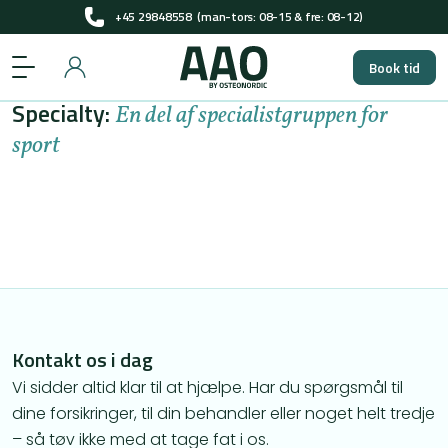
+45 29848558
(man-tors: 08-15 & fre: 08-12)
Få pladser til gratis screening i 2026
Book tid
+45 29848558
(man-tors: 08-15 & fre: 08-12)
Specialty:
Få pladser til gratis screening i 2026
En del af specialistgruppen for
sport
Kontakt os i dag
Vi sidder altid klar til at hjælpe. Har du spørgsmål til
dine forsikringer, til din behandler eller noget helt tredje
– så tøv ikke med at tage fat i os.